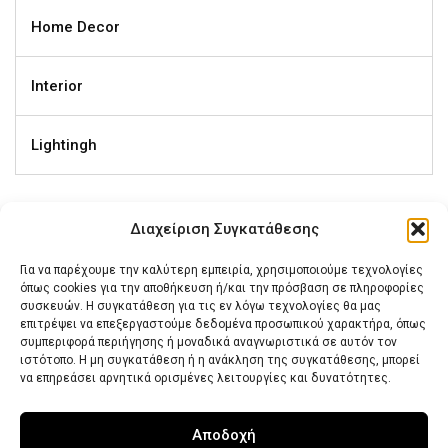
Home Decor
Interior
Lightingh
Διαχείριση Συγκατάθεσης
Ετικέτες
Για να παρέχουμε την καλύτερη εμπειρία, χρησιμοποιούμε τεχνολογίες
όπως cookies για την αποθήκευση ή/και την πρόσβαση σε πληροφορίες
συσκευών. Η συγκατάθεση για τις εν λόγω τεχνολογίες θα μας
επιτρέψει να επεξεργαστούμε δεδομένα προσωπικού χαρακτήρα, όπως
Analysis
Business
Consulting
Corporate
συμπεριφορά περιήγησης ή μοναδικά αναγνωριστικά σε αυτόν τον
Data
Marketing
Solutions
Statistics
Stocks
ιστότοπο. Η μη συγκατάθεση ή η ανάκληση της συγκατάθεσης, μπορεί
να επηρεάσει αρνητικά ορισμένες λειτουργίες και δυνατότητες.
Trading
Αποδοχή