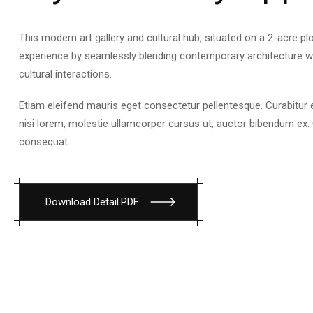
This modern art gallery and cultural hub, situated on a 2-acre pl
experience by seamlessly blending contemporary architecture wit
cultural interactions.
Etiam eleifend mauris eget consectetur pellentesque. Curabitur e
nisi lorem, molestie ullamcorper cursus ut, auctor bibendum ex. 
consequat.
D
o
w
n
l
o
a
d
D
e
t
a
i
l
.
P
D
F