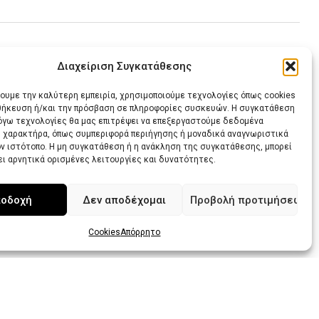
Διαχείριση Συγκατάθεσης
NEXT PROJECT
χουμε την καλύτερη εμπειρία, χρησιμοποιούμε τεχνολογίες όπως cookies
οθήκευση ή/και την πρόσβαση σε πληροφορίες συσκευών. Η συγκατάθεση
λόγω τεχνολογίες θα μας επιτρέψει να επεξεργαστούμε δεδομένα
 χαρακτήρα, όπως συμπεριφορά περιήγησης ή μοναδικά αναγνωριστικά
ον ιστότοπο. Η μη συγκατάθεση ή η ανάκληση της συγκατάθεσης, μπορεί
ει αρνητικά ορισμένες λειτουργίες και δυνατότητες.
οδοχή
Δεν αποδέχομαι
Προβολή προτιμήσεων
Cookies
Απόρρητο