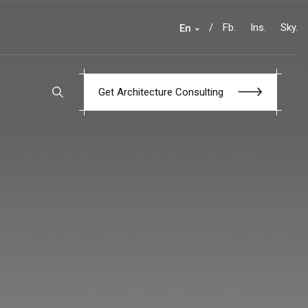
/
Fb.
Ins.
Sky.
En
G
e
t
A
r
c
h
i
t
e
c
t
u
r
e
C
o
n
s
u
l
t
i
n
g