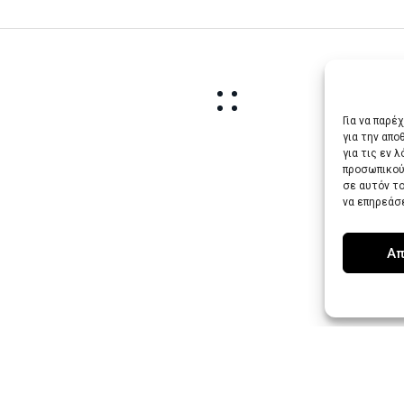
Για να παρέ
για την απ
για τις εν 
προσωπικού
σε αυτόν τ
να επηρεάσ
Απ