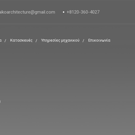
ikoarchitecture@gmail.com
+8120-360-4027
α
Κατασκευές
Υπηρεσίες μηχανικού
Επικοινωνία
s