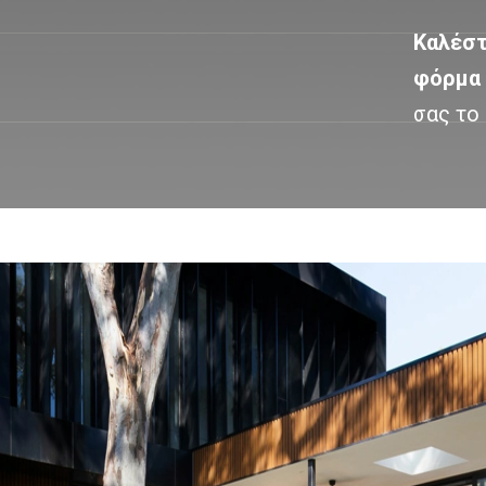
Καλέστ
φόρμα 
σας το